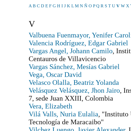
A
B
C
D
E
F
G
H
I
J
K
L
M
N
Ñ
O
P
Q
R
S
T
U
V
W
X
V
Valbuena Fuenmayor, Yenifer Carol
Valencia Rodríguez, Edgar Gabriel
Vargas Angel, Johann Camilo
, Inst
Centauros de Villavicencio
Vargas Sánchez, Mesías Gabriel
Vega, Oscar David
Velasco Olalla, Beatriz Yolanda
Velásquez Velásquez, Jhon Jairo
, I
7, sede Juan XXIII, Colombia
Vera, Elizabeth
Vilá Valls, Nuria Eulalia
, "Instituto
Tecnología de Maracaibo"
Vilchez Luengo, Javier Alexander
,