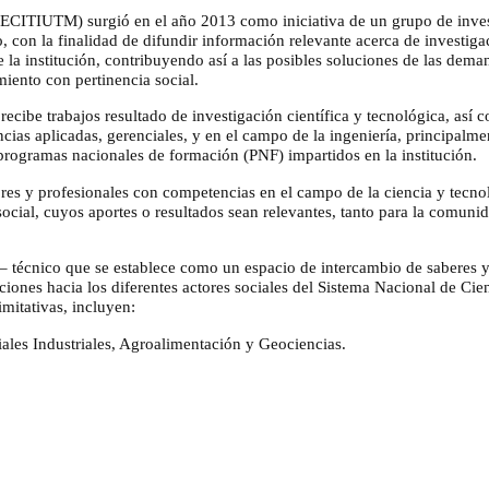
RECITIUTM) surgió en el año 2013 como iniciativa de un grupo de inve
o, con la finalidad de difundir información relevante acerca de investig
e la institución, contribuyendo así a las posibles soluciones de las dema
iento con pertinencia social.
recibe trabajos resultado de investigación científica y tecnológica, así
ncias aplicadas, gerenciales, y en el campo de la ingeniería, principalme
 programas nacionales de formación (PNF) impartidos en la institución.
dores y profesionales con competencias en el campo de la ciencia y tecnol
cial, cuyos aportes o resultados sean relevantes, tanto para la comunid
 técnico que se establece como un espacio de intercambio de saberes 
iones hacia los diferentes actores sociales del Sistema Nacional de Cie
imitativas, incluyen:
iales Industriales, Agroalimentación y Geociencias.