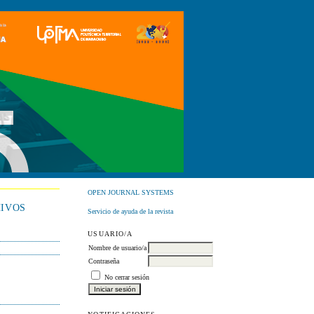
OPEN JOURNAL SYSTEMS
IVOS
Servicio de ayuda de la revista
USUARIO/A
Nombre de usuario/a
Contraseña
No cerrar sesión