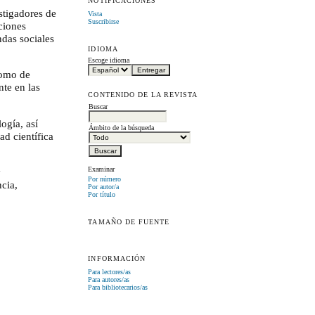
NOTIFICACIONES
stigadores de
Vista
Suscribirse
aciones
ndas sociales
IDIOMA
Escoge idioma
 como de
nte en las
CONTENIDO DE LA REVISTA
Buscar
ogía, así
Ámbito de la búsqueda
ad científica
Examinar
y
Por número
ncia,
Por autor/a
Por título
TAMAÑO DE FUENTE
INFORMACIÓN
Para lectores/as
Para autores/as
Para bibliotecarios/as