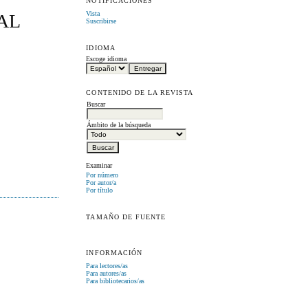
NOTIFICACIONES
Vista
AL
Suscribirse
IDIOMA
Escoge idioma
CONTENIDO DE LA REVISTA
Buscar
Ámbito de la búsqueda
Examinar
Por número
Por autor/a
Por título
TAMAÑO DE FUENTE
INFORMACIÓN
Para lectores/as
Para autores/as
Para bibliotecarios/as