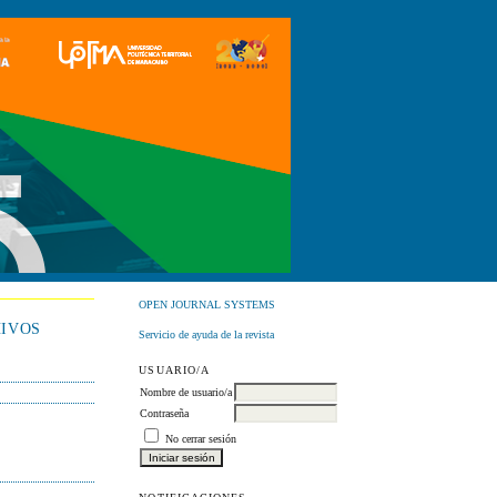
OPEN JOURNAL SYSTEMS
IVOS
Servicio de ayuda de la revista
USUARIO/A
Nombre de usuario/a
Contraseña
No cerrar sesión